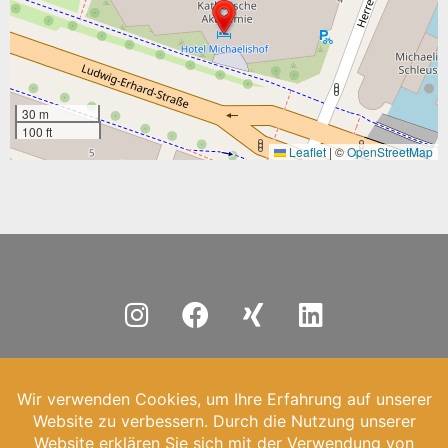
30 m
100 ft
Leaflet
|
©
OpenStreetMap
Home
Impressum
Datenschutz
TAGUNGSHAUS-KAHH COPYRIGHT © 2026