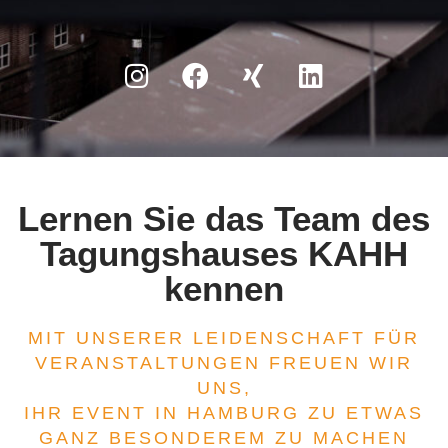
Lernen Sie das Team des
Tagungshauses KAHH
kennen
MIT UNSERER LEIDENSCHAFT FÜR
VERANSTALTUNGEN FREUEN WIR
UNS,
IHR EVENT IN HAMBURG ZU ETWAS
GANZ BESONDEREM ZU MACHEN