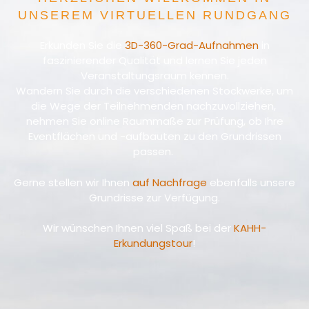
UNSEREM VIRTUELLEN RUNDGANG
Erkunden Sie die
3D-360-Grad-Aufnahmen
in
faszinierender Qualität und lernen Sie jeden
Veranstaltungsraum kennen.
Wandern Sie durch die verschiedenen Stockwerke, um
die Wege der Teilnehmenden nachzuvollziehen,
nehmen Sie online Raummaße zur Prüfung, ob Ihre
Eventflächen und -aufbauten zu den Grundrissen
passen.
Gerne stellen wir Ihnen
auf Nachfrage
ebenfalls unsere
Grundrisse zur Verfügung.
Wir wünschen Ihnen viel Spaß bei der
KAHH-
Erkundungstour
!