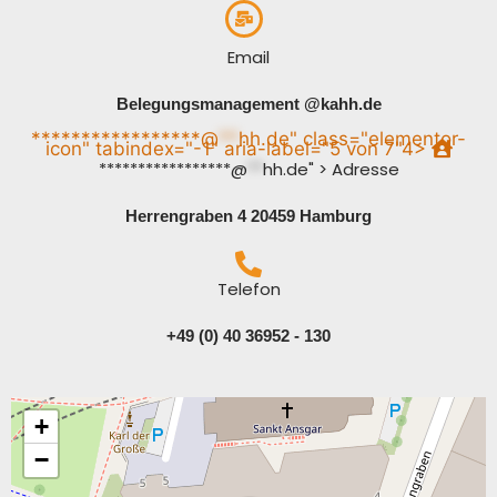
Email
Belegungsmanagement @kahh.de
*****************@
**
hh.de" class="elementor-
icon" tabindex="-1" aria-label="5 von 7"4>
*****************@
**
hh.de" > Adresse
Herrengraben 4 20459 Hamburg
Telefon
+49 (0) 40 36952 - 130
+
−